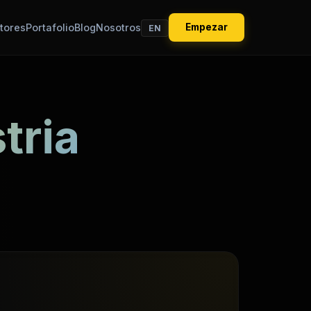
tores
Portafolio
Blog
Nosotros
Empezar
EN
tria