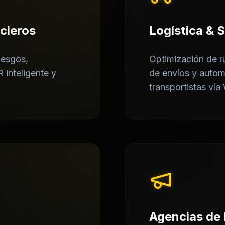
ncieros
Logística & 
iesgos,
Optimización de r
inteligente y
de envíos y auto
.
transportistas ví
Agencias de