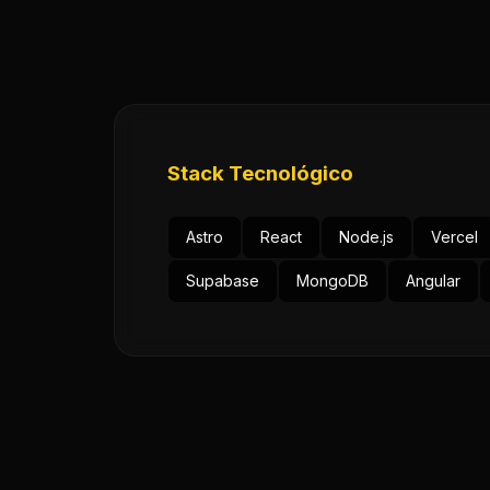
Stack Tecnológico
Astro
React
Node.js
Vercel
Supabase
MongoDB
Angular