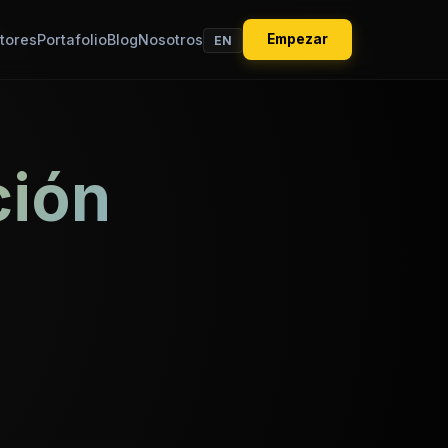
tores
Portafolio
Blog
Nosotros
Empezar
EN
ción