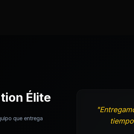
ion Élite
"Entregamo
quipo que entrega
tiempo