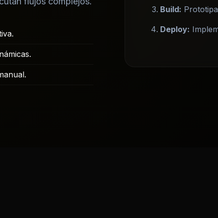
utan flujos complejos.
Build:
Prototipa
Deploy:
Impleme
iva.
námicas.
manual.