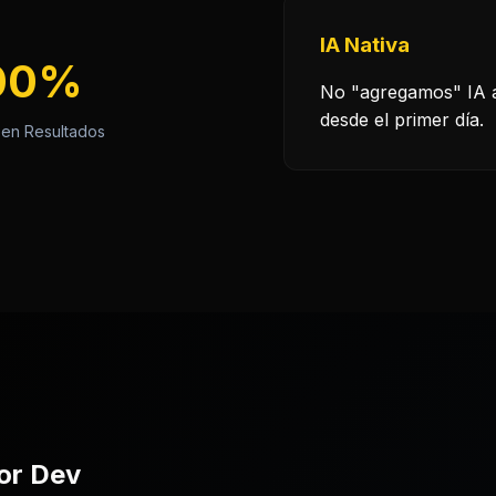
IA Nativa
00%
No "agregamos" IA a
desde el primer día.
en Resultados
or Dev