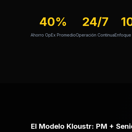
40%
24/7
1
Ahorro OpEx Promedio
Operación Continua
Enfoque 
El Modelo Kloustr: PM + Seni