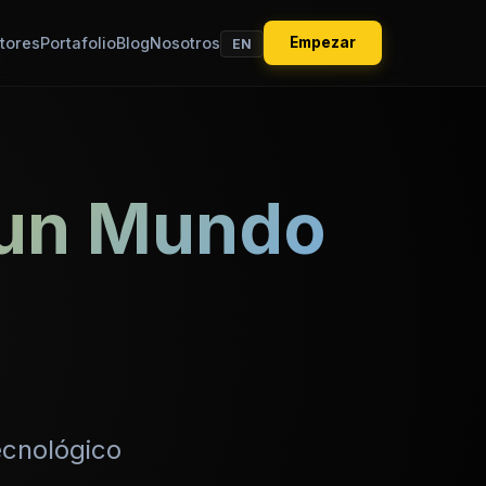
tores
Portafolio
Blog
Nosotros
Empezar
EN
a un Mundo
cnológico