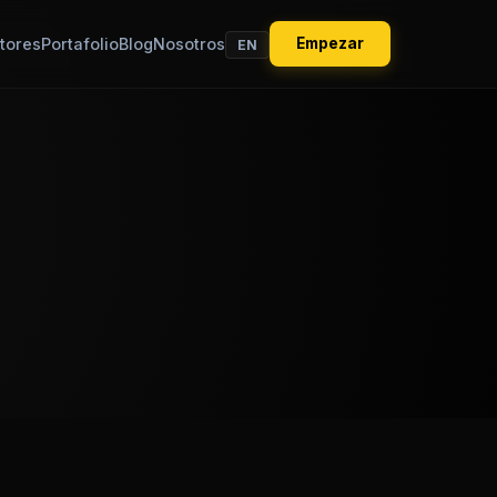
tores
Portafolio
Blog
Nosotros
Empezar
EN